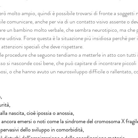
.
erò molto ampio, quindi è possibile trovarsi di fronte a soggetti n
icile comunicare, anche per via di un contatto visivo assente o dev
rare un bambino molto verbale, che sembra neurotipico, ma che 
e uditiva. Forse questa è la situazione più insidiosa perchè per il
 attenzioni speciali che deve rispettare.
 le procedure che seguono tendiamo a metterle in atto con tutti 
sso si nasconde così bene, che può capitare di incontrare piccoli
si, o che hanno avuto un neurosviluppo difficile o rallentato, 
, 
rità, 
la nascita, cioè ipossia o anossia, 
 ancora emersi o noti come la sindrome del cromosoma X fragile
ervasivi dello sviluppo in comorbidità, 