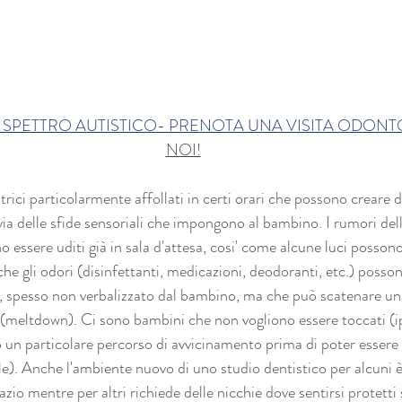
 SPETTRO AUTISTICO- PRENOTA UNA VISITA ODONT
NOI!
rici particolarmente affollati in certi orari che possono creare di
via delle sfide sensoriali che impongono al bambino. I rumori dell
essere uditi già in sala d'attesa, cosi' come alcune luci possono
he gli odori (disinfettanti, medicazioni, deodoranti, etc.) posso
, spesso non verbalizzato dal bambino, ma che può scatenare una 
 (meltdown). Ci sono bambini che non vogliono essere toccati (ip
o un particolare percorso di avvicinamento prima di poter essere v
le). Anche l'ambiente nuovo di uno studio dentistico per alcuni 
zio mentre per altri richiede delle nicchie dove sentirsi protetti 