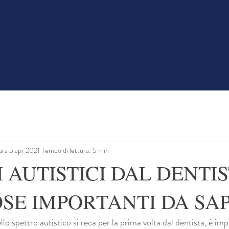
i Siamo
Pazienti Speciali
Donne in Gravidanza
Ba
ara
5 apr 2021
Tempo di lettura: 5 min
 AUTISTICI DAL DENTIS
OSE IMPORTANTI DA SA
 spettro autistico si reca per la prima volta dal dentista, è imp