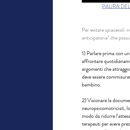
PAURA DEL
Per evitare spiacevoli 
anticipatoria" che pos
1) Parlare prima con un 
affrontare quotidianamen
argomenti che attraggon
deve essere commisurato
bambino.
2) Visionare la documen
neuropsicomotricisti, lo
modo da ridurre l'attes
terapeuti per avere prez