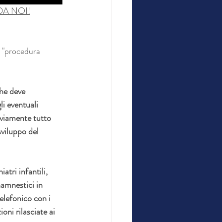
DA NOI!
a "procedura 
che deve 
i eventuali 
vviamente tutto 
viluppo del 
tri infantili, 
namnestici in 
elefonico con i 
ni rilasciate ai 