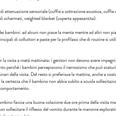
di attenuazione sensoriale (cuffie a sottrazione acustica, cuffie c
ali schermati, weighted blanket (coperta appesantita). 
dei bambini: ad alcuni non piace la menta mentre ad altri non piac
ncipali di colluttori e paste per la profilassi che di routine si utili
er la visita a metà mattinata: i genitori non devono avere impegni
to perchè i bambini percepiscono il nervosismo che può scaturi
minari della visita. Del resto si preferisce la mattina, anche a costo
a certezza che il bambino non abbia subìto a scuola sollecitazion
o comportamento.
ambino faccia una buona colazione due ore prima della visita ma
non sollecitare il riflesso del vomito durante le manovre esplorati