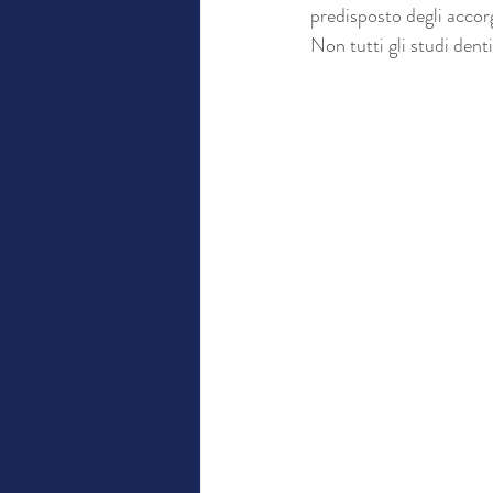
predisposto degli accor
Non tutti gli studi denti