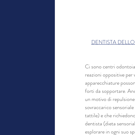
DENTISTA DELLO
Ci sono centri odontoiat
reazioni oppositive per 
apparecchiature possono 
forti da sopportare. Anc
un motivo di repulsione
sovraccarico sensoriale
tattile) e che richiedon
dentista (dieta sensoria
esplorare in ogni suo spa