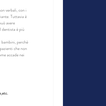
on verbali, con i 
iante. Tuttavia è 
può avere 
 dentista è più 
i bambini, perchè 
 pazienti che non 
come accade nei 
,etc.