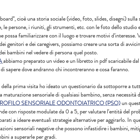
ard", cioè una storia sociale (video, foto, slides, disegni) sulla 
e, le persone, i riuniti, gli strumenti, etc. con le foto dello studio 
e possa familiarizzare con il luogo e trovare motivi d'interesse.
o dei genitori e dei caregivers, possiamo creare una sorta di avvic
 dei bambini nel vedere di persona quel posto. 
A
abbiamo preparato un video e un libretto in pdf scaricabile dal 
tà di sapere dove andranno chi incontreranno e cosa faranno.
 della prima visita ho ideato un questionario da sottoporre a tutti
a maturazione sensoriale di qualsiasi bambino, senza necessità d
ROFILO SENSORIALE ODONTOIATRICO (PSO)
 un quest
 con risposte modulate da 0 a 5, per valutare l'entità del prob
parati a ideare eventuali strategie alternative per aggirarlo. In q
zioni sensoriali negative che possono infastidire i bambini, mitig
bini a superarle per gradi.