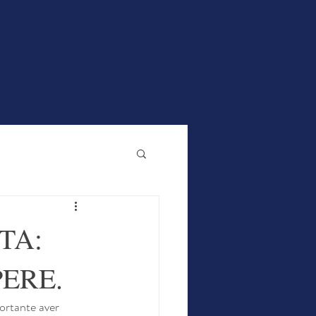
mbini
Adulti
Seniors
Corsi
Info
TA:
PERE.
ortante aver 