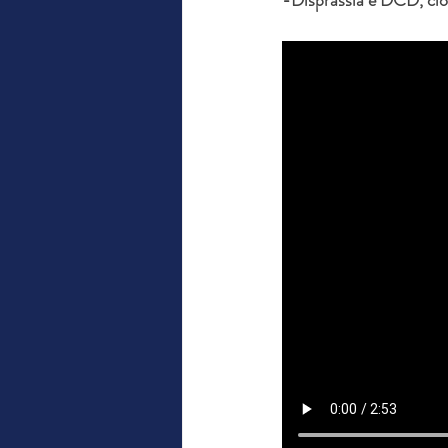
-Disprassia e DCD, cioè