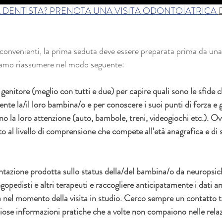
 DENTISTA? PRENOTA UNA VISITA ODONTOIATRICA 
inconvenienti, la prima seduta deve essere preparata prima da un
siamo riassumere nel modo seguente:
genitore (meglio con tutti e due) per capire quali sono le sfide 
te la/il loro bambina/o e per conoscere i suoi punti di forza e gl
o la loro attenzione (auto, bambole, treni, videogiochi etc.). O
 al livello di comprensione che compete all'età anagrafica e di s
tazione prodotta sullo status della/del bambina/o da neuropsichia
gopedisti e altri terapeuti e raccogliere anticipatamente i dati a
a nel momento della visita in studio. Cerco sempre un contatto t
iose informazioni pratiche che a volte non compaiono nelle relazio