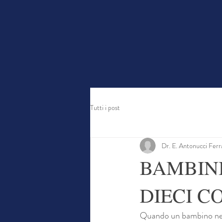
Home
Ch
Tutti i post
Dr. E. Antonucci Ferr
BAMBINI
DIECI C
Quando un bambino nello