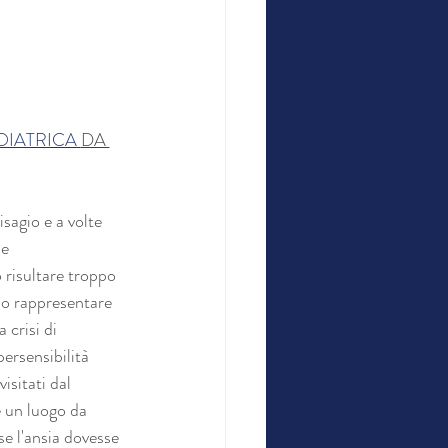
OIATRICA 
DA 
sagio e a volte 
e 
 risultare troppo 
no rappresentare 
crisi di 
ersensibilità 
isitati dal 
è un luogo da 
se l'ansia dovesse 