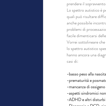
prendere il sopravvento
Lo spettro autistico è p
quali può risultare diff
anche possibile incont
problemi di processazion
facile dimenticarsi delle
Vorrei sottolineare che
lo spettro autistico spe
hanno ancora una diagno
casi di:
-basso peso alla nascita
-prematurità e posmatu
-mancanza di ossigeno al
-aspetti sindromici non
-ADHD e altri disturbi p