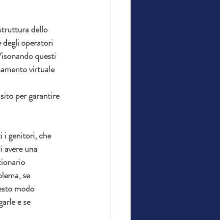
struttura dello 
e degli operatori 
 Visonando questi 
inamento virtuale 
sito per garantire 
 i genitori, che 
i avere una 
ionario 
lema, se 
uesto modo 
arle e se 