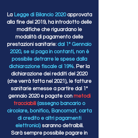
La
Legge di Bilancio 2020
approvata
alla fine del 2019, ha introdotto delle
modifiche che riguardano le
modalità di pagamento delle
prestazioni sanitarie:
dal 1° Gennaio
2020, se si paga in contanti, non è
possibile detrarre le spese dalla
dichiarazione fiscale al 19%
. Per la
dichiarazione dei redditi del 2020
(che verrà fatta nel 2021), le fatture
sanitarie emesse a partire dal 1°
gennaio 2020 e pagate con
metodi
tracciabili
(assegno bancario o
circolare, bonifico, Bancomat, carta
di credito e altri pagamenti
elettronici)
saranno detraibili.
Sarà sempre possibile pagare in