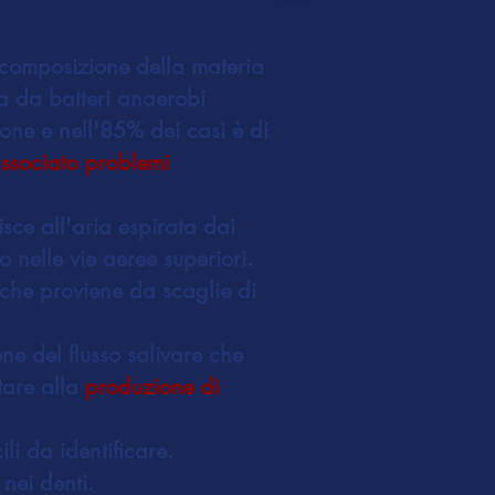
ecomposizione della materia
ata da batteri anaerobi
ione e nell'85% dei casi è di
associato problemi
risce all'aria espirata dai
nelle vie aeree superiori.
 che proviene da scaglie di
ne del flusso salivare che
tare alla
produzione di
li da identificare.
 nei denti.