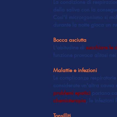
La condizione di respirazi
della saliva con la consegue
Cosi'il microrganismo si mol
durante la notte gioca un ru
Bocca asciutta
L'abitudine di
succhiare le 
funzione provoca alitosi ne
Malattie e infezioni
Le complicanze respiratorie
considerate un'altra causa 
problemi epatici
portano cat
chemioterapia
, le infezioni
Tonsilliti