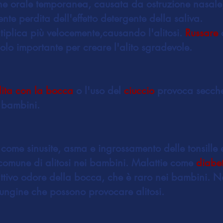
one orale temporanea, causata da ostruzione nasal
nte perdita dell'effetto detergente della saliva.
tiplica più velocemente,causando l'alitosi.
Russare
o
olo importante per creare l'alito sgradevole.
dita con la bocca
o l'uso del
ciuccio
provoca secche
i bambini.
 come sinusite, asma e ingrossamento delle tonsille
comune di alitosi nei bambini. Malattie come
diabe
tivo odore della bocca, che è raro nei bambini. N
 fungine che possono provocare alitosi.