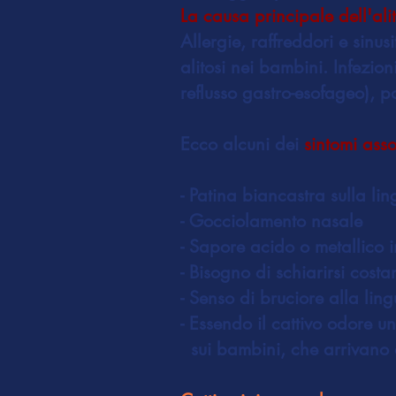
La causa principale dell'ali
Allergie, raffreddori e sin
alitosi nei bambini. Infezion
reflusso gastro-esofageo), p
Ecco alcuni dei
sintomi assoc
- Patina biancastra sulla li
- Gocciolamento nasale
- Sapore acido o metallico 
- Bisogno di schiarirsi cost
- Senso di bruciore alla lin
- Essendo il cattivo odore 
sui bambini, che arrivano a