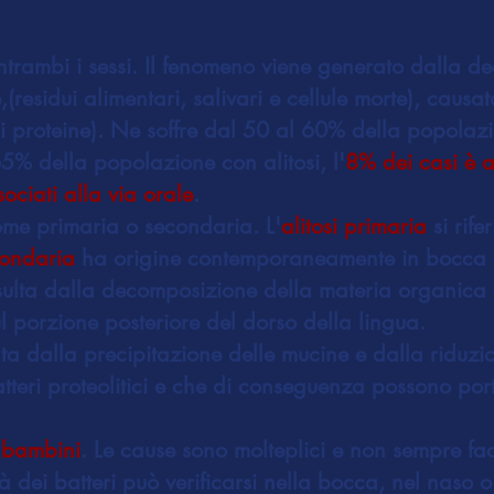
trambi i sessi. Il fenomeno viene generato dalla d
,(residui alimentari, salivari e cellule morte), caus
 di proteine). Ne soffre dal 50 al 60% della popolaz
 65% della popolazione con alitosi, l'
8% dei casi è 
ociati alla via orale
.
 come primaria o secondaria. L'
alitosi primaria
si rife
condaria
ha origine contemporaneamente in bocca o 
risulta dalla decomposizione della materia organica
 sul porzione posteriore del dorso della lingua.
ta dalla precipitazione delle mucine e dalla riduzio
atteri proteolitici e che di conseguenza possono por
 bambini
. Le cause sono molteplici e non sempre faci
à dei batteri può verificarsi nella bocca, nel naso o