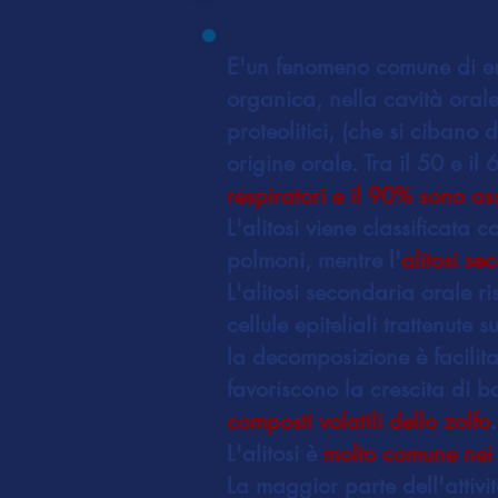
E'un fenomeno comune di en
organica, nella cavità orale
proteolitici, (che si cibano
origine orale. Tra il 50 e il
respiratori e il 90% sono ass
L'alitosi viene classificata
polmoni, mentre l'
alitosi se
L'alitosi secondaria orale 
cellule epiteliali trattenute
la decomposizione è facilita
favoriscono la crescita di b
composti volatili dello zolfo
.
L'alitosi è
molto comune nei
La maggior parte dell'attivit