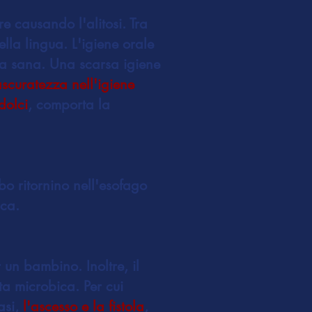
e causando l'alitosi. Tra
ella lingua. L'igiene orale
ca sana. Una scarsa igiene
ascuratezza nell'igiene
dolci
, comporta la
ibo ritornino nell'esofago
ica.
r un bambino. Inoltre, il
a microbica. Per cui
asi,
l'ascesso e la fistola
,