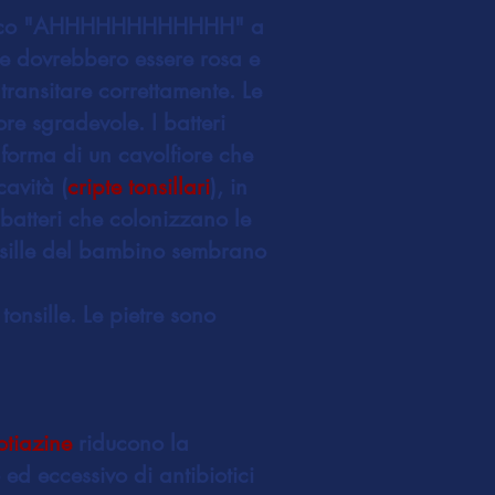
fatidico "AHHHHHHHHHHHH" a
ne dovrebbero essere rosa e
transitare correttamente. Le
e sgradevole. I batteri
 forma di un cavolfiore che
cavità (
cripte tonsillari
), in
i batteri che colonizzano le
tonsille del bambino sembrano
tonsille. Le pietre sono
otiazine
riducono la
ed eccessivo di antibiotici