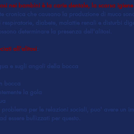
tosi nei bambini è la carie dentale, la scarsa igiene
usite cronica che causano la produzione di muco so
i respiratorie, diabete, malattie renali e disturbi di
ossono determinare la presenza dell'alitosi.
iati all'alitosi
:
ngua e sugli angoli della bocca
in bocca
antemente la gola
gua
un problema per le relazioni sociali, puo' avere un
d essere bullizzati per questo.