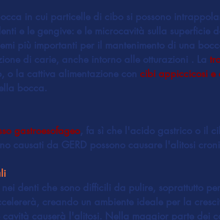
occa in cui particelle di cibo si possono intrappolar
denti e le gengive: e le microcavità sulla superficie d
lemi più importanti per il mantenimento di una boc
one di carie, anche intorno alle otturazioni . La
tr
o, o la cattiva alimentazione con
cibi appiccicosi e 
della bocca.
sso gastroesofageo
, fa sì che l'acido gastrico o il c
nno causati da GERD possono causare l'alitosi cron
li
nei denti che sono difficili da pulire, soprattutto pe
elererà, creando un ambiente ideale per la crescit
 cavità causerà l'alitosi. Nella maggior parte dei c