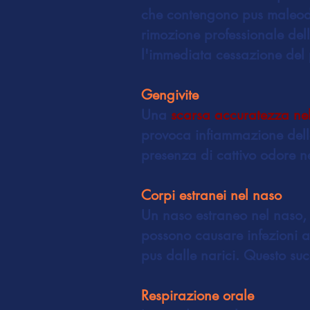
che contengono pus maleodor
rimozione professionale dell
l'immediata cessazione del
Gengivite
Una
scarsa accuratezza nel
provoca infiammazione dell
presenza di cattivo odore 
Corpi estranei nel naso
Un naso estraneo nel naso, co
possono causare infezioni a
pus dalle narici. Questo suc
Respirazione orale