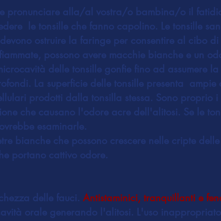
fate pronunciare alla/al vostra/o bambina/o il 
dere le tonsille che fanno capolino. Le tonsille sa
devono ostruire la faringe per consentire al cibo di 
fiammate, possono avere macchie bianche e un odor
crocavità delle tonsille gonfie fino ad assumere la
rofondi. La superficie delle tonsille presenta ampie 
ellulari prodotti dalla tonsilla stessa. Sono proprio 
ezione che causano l'odore acre dell'alitosi. Se le 
 dovrebbe esaminarle.
etre bianche che possono crescere nelle cripte delle 
che portano cattivo odore.
chezza delle fauci.
Antistaminici, tranquillanti e fen
avità orale generando l'alitosi. L'uso inappropriato 