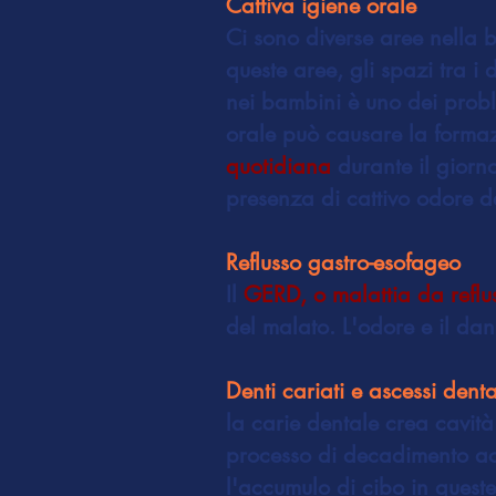
Cattiva igiene orale
Ci sono diverse aree nella b
queste aree, gli spazi tra i 
nei bambini è uno dei prob
orale può causare la formazi
quotidiana
durante il giorn
presenza di cattivo odore 
Reflusso gastro-esofageo
Il
GERD, o malattia da reflu
del malato. L'odore e il da
Denti cariati e ascessi denta
la carie dentale crea cavità 
processo di decadimento acc
l'accumulo di cibo in queste