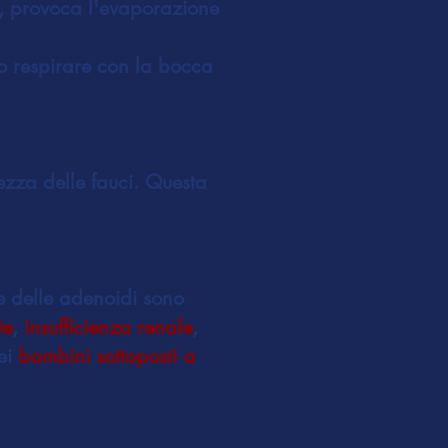
e, provoca l'evaporazione
 respirare con la bocca
zza delle fauci. Questa
 e delle adenoidi sono
te
,
insufficienza renale
,
ei
bambini sottoposti a