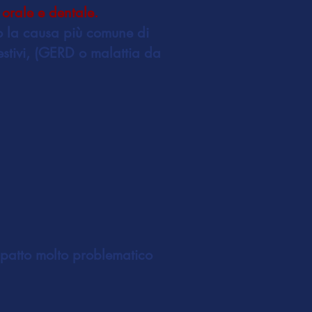
 orale e dentale.
no la causa più comune di
gestivi, (GERD o malattia da
 impatto molto problematico