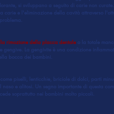
ante, si sviluppano a seguito di carie non curate.
a carie e l'eliminazione della cavità attraverso l'o
 problema.
la rimozione della placca dentale
o la totale manc
e gengive. La gengivite è una condizione infiamma
nella bocca dei bambini.
me piselli, lenticchie, briciole di dolci, parti minus
l naso e alitosi. Un segno importante di questa com
cede soprattutto nei bambini molto piccoli.